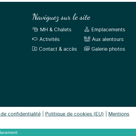
Naviguez sur le site
MH & Chalets
Emplacements
Activités
Aux alentours
Contact & accès
Galerie photos
 de confidentialité
|
Politique de cookies (EU)
|
Mentions
placement.