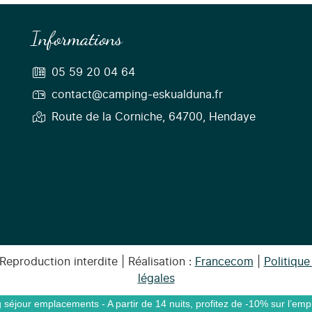
Informations
05 59 20 04 64
contact@camping-eskualduna.fr
Route de la Corniche, 64700, Hendaye
eproduction interdite | Réalisation :
Francecom
|
Politique
légales
séjour emplacements - A partir de 14 nuits, profitez de -10% sur l’em