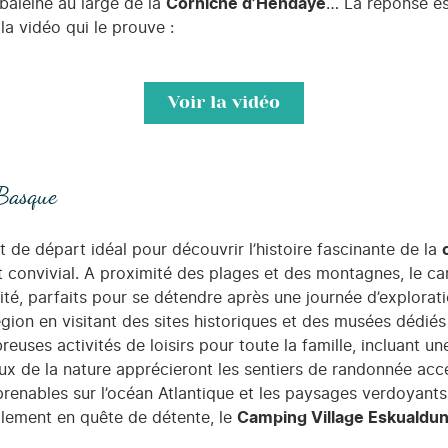
 baleine au large de la
Corniche d’Hendaye
… La réponse est
a vidéo qui le prouve :
Voir la vidéo
 Basque
t de départ idéal pour découvrir l’histoire fascinante de la
et convivial. A proximité des plages et des montagnes, le 
é, parfaits pour se détendre après une journée d’exploratio
gion en visitant des sites historiques et des musées dédiés
es activités de loisirs pour toute la famille, incluant une
eux de la nature apprécieront les sentiers de randonnée acc
mprenables sur l’océan Atlantique et les paysages verdoyan
plement en quête de détente, le
Camping Village Eskualdu