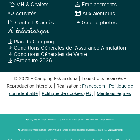
MH & Chalets
Emplacements
Activités
Aux alentours
Contact & accès
Galerie photos
A télécharger
Plan du Camping
Conditions Générales de l’Assurance Annulation
Conditions Générales de Vente
eBrochure 2026
© 2023 – Camping Eskualduna | Tous droits réservés –
Reproduction interdite | Réalisation :
Francecom
|
Politique de
confidentialité
|
Politique de cookies (EU)
|
Mentions légales
⛺ Long séjour emplacements - A partir de 14 nuits, profitez de -10% sur l’emplacement.
🏠 Long séjour mobil-homes - Offre valable sur les séjours en Basse Saison 14 nuits [...]
En savoir plus