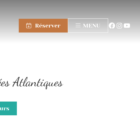
Réserver
MENU
es Atlantiques
ours