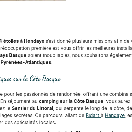
4 étoiles à Hendaye
s’est donné plusieurs missions afin de 
 préoccupation première est vous offrir les meilleures insta
Pays Basque
soient inoubliables, nous souhaitons également
s
Pyrénées-Atlantiques
.
ques sur la Côte Basque
ve pour les passionnés de randonnée, offrant une combinai
. En séjournant au
camping sur la Côte Basque
, vous aurez
rez le
Sentier du Littoral
, qui serpente le long de la côte, d
plages secrètes. Ce parcours, allant de
Bidart
à
Hendaye
, e
 des spécialités locales.