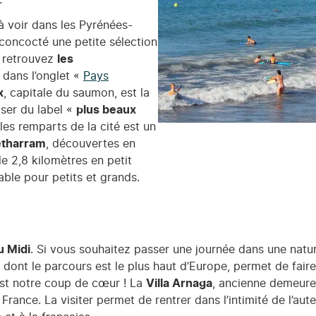
.
 à voir dans les Pyrénées-
concocté une petite sélection
s retrouvez
les
dans l’onglet «
Pays
x
, capitale du saumon, est la
ser du label «
plus beaux
les remparts de la cité est un
étharram
, découvertes en
de 2,8 kilomètres en petit
iable pour petits et grands.
u Midi
. Si vous souhaitez passer une journée dans une nature
, dont le parcours est le plus haut d’Europe, permet de fair
est notre coup de cœur ! La
Villa Arnaga
, ancienne demeur
ance. La visiter permet de rentrer dans l’intimité de l’au