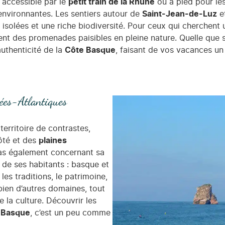
 accessible par le
petit train de la Rhune
ou à pied pour le
environnantes. Les sentiers autour de
Saint-Jean-de-Luz
e
isolées et une riche biodiversité. Pour ceux qui cherchent 
frent des promenades paisibles en pleine nature. Quelle que
uthenticité de la
Côte Basque
, faisant de vos vacances un 
nées-Atlantiques
erritoire de contrastes,
ôté et des
plaines
 cas également concernant sa
e de ses habitants : basque et
les traditions, le patrimoine,
bien d’autres domaines, tout
 la culture. Découvrir les
 Basque
, c’est un peu comme