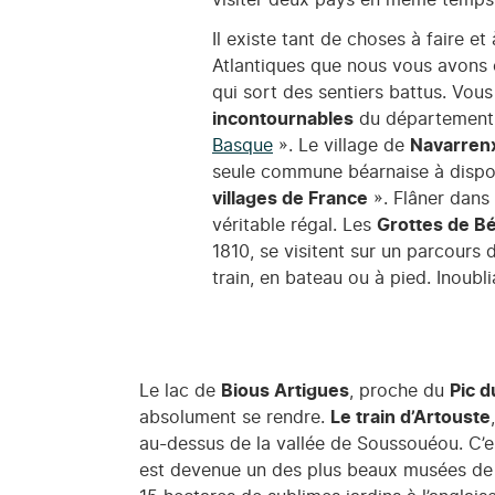
visiter deux pays en même temps
Il existe tant de choses à faire et
Atlantiques que nous vous avons 
qui sort des sentiers battus. Vou
incontournables
du département 
Basque
». Le village de
Navarren
seule commune béarnaise à dispo
villages de France
». Flâner dans 
véritable régal. Les
Grottes de B
1810, se visitent sur un parcours 
train, en bateau ou à pied. Inoubl
Le lac de
Bious Artigues
, proche du
Pic d
absolument se rendre.
Le train d’Artouste
au-dessus de la vallée de Soussouéou. C’
est devenue un des plus beaux musées de Fr