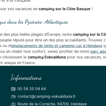
 et à la française.
 pour vos vacances en
camping sur la Côte Basque
!
que dans les Pyrénées-Atlantiques
ne des plus belles plages d’Europe, notre
camping sur la C
 peuple réputé pour être un des plus accueillants. Trouvez 
s ou d’
emplacements de tente et camping-car à Hendaye
qu
u un chalet tout confort, venez profiter de notre
parc aqu
n choisissant le
camping Eskualduna
pour vos vacances, vo
nt unique en France.
Informations
05 59 20 04 64
contact@camping-eskualduna.fr
Route de la Corniche, 64700, Hendaye