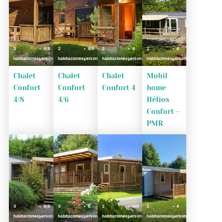
3
6/8
2
4/6
2
4
2
4
habitaciones
personas
habitaciones
personas
habitaciones
personas
habitaciones
personas
Chalet
Chalet
Chalet
Mobil
Confort
Confort
Confort 4
home
4/8
4/6
Hélios
Confort –
PMR
3
6/8
3
6
2
4/6
2
4
habitaciones
personas
habitaciones
personas
habitaciones
personas
habitaciones
personas