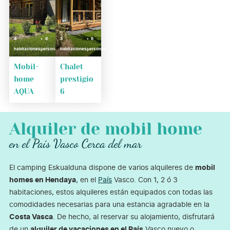
4
8
3
Nuevo
6
Nuevo
habitaciones
personas
habitaciones
personas
Mobil-
Chalet
home
prestigio
AQUA
6
Alquiler de mobil home
en el País Vasco Cerca del mar
El camping Eskualduna dispone de varios alquileres de
mobil
homes en Hendaya
, en el
País
Vasco. Con 1, 2 ó 3
habitaciones, estos alquileres están equipados con todas las
comodidades necesarias para una estancia agradable en la
Costa Vasca
. De hecho, al reservar su alojamiento, disfrutará
de un
alquiler de vacaciones en el País
Vasco nuevo o