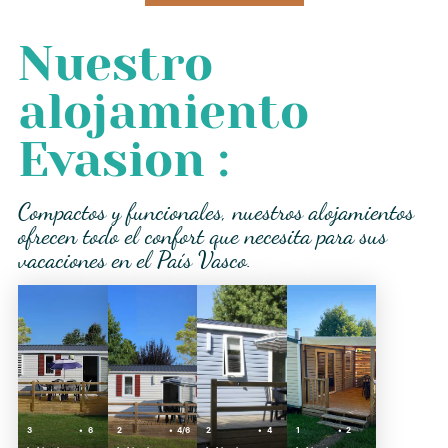
Nuestro
alojamiento
Evasion :
Compactos y funcionales, nuestros alojamientos
ofrecen todo el confort que necesita para sus
vacaciones en el País Vasco.
3
6
2
4/6
2
4
1
2