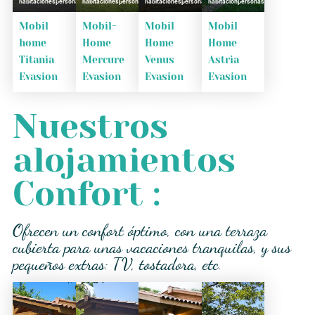
habitaciones
personas
habitaciones
personas
habitaciones
personas
habitacion
personas
Mobil
Mobil-
Mobil
Mobil
home
Home
Home
Home
Titania
Mercure
Venus
Astria
Evasion
Evasion
Evasion
Evasion
Nuestros
alojamientos
Confort :
Ofrecen un confort óptimo, con una terraza
cubierta para unas vacaciones tranquilas, y sus
pequeños extras: TV, tostadora, etc.