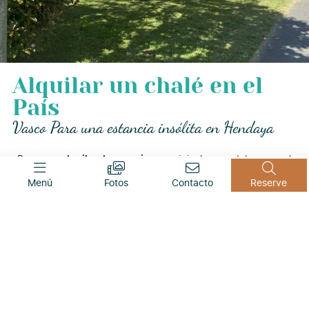
Alquilar un chalé en el
País
Vasco Para una estancia insólita en Hendaya
¿Busca un
alquiler de vacaciones
original cerca del mar en el
País Vasco? Elija alquilar un
chalé
de madera en Hendaya. Ya
Menú
Fotos
Contacto
Reserve
sea en una escapada romántica, en familia o con amigos, no
hay nada como este
insólito
alojamiento con aroma a pino
en
el País
Vasco para recargar las pilas
junto al
mar.
Los
chalés de madera
natural tienen una
terraza cubierta
y
están rodeados de árboles y flores, en una zona verde
tranquila y relajante. Están situadas al borde de un bosque,
cerca de un río, lejos del
ocio
y de la
zona acuática
.