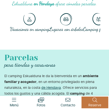
Eskualduna
en Hendaya
ofrece cómodas parcelas.
Vacaciones en camping
Lugares con árboles
Camping famil
Parcelas
para tiendas y caravanas
El camping Eskualduna le da la bienvenida en un
ambiente
familiar y acogedor
, en un entorno privilegiado en plena
naturaleza, en la costa
de Hendaya
. Ofrece servicios para
todos los gustos y una cálida acogida. El
camping
de 4
estrellas
Eskualduna Village
ofrece
173 parcelas amplias y
sombreadas
en un terreno protegido de 10 hectáreas
Menú
Fotos
Contacto
Reserve