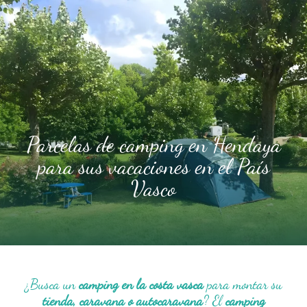
Parcelas de camping en Hendaya
para sus vacaciones en el País
Vasco
¿Busca un
camping en la costa vasca
para montar su
tienda, caravana o autocaravana
? El
camping