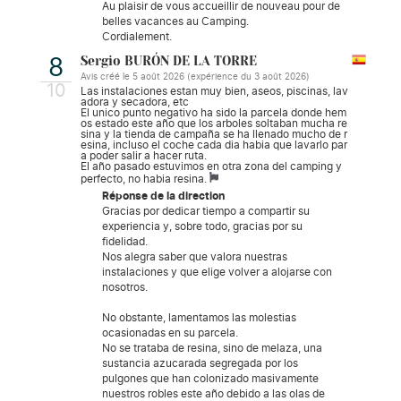
Au plaisir de vous accueillir de nouveau pour de
belles vacances au Camping.
Cordialement.
Sergio BURÓN DE LA TORRE
8
Avis créé le 5 août 2026 (expérience du 3 août 2026)
10
Las instalaciones estan muy bien, aseos, piscinas, lav
adora y secadora, etc
El unico punto negativo ha sido la parcela donde hem
os estado este año que los arboles soltaban mucha re
sina y la tienda de campaña se ha llenado mucho de r
esina, incluso el coche cada dia habia que lavarlo par
a poder salir a hacer ruta.
El año pasado estuvimos en otra zona del camping y
perfecto, no habia resina.
Réponse de la direction
Gracias por dedicar tiempo a compartir su
experiencia y, sobre todo, gracias por su
fidelidad.
Nos alegra saber que valora nuestras
instalaciones y que elige volver a alojarse con
nosotros.
No obstante, lamentamos las molestias
ocasionadas en su parcela.
No se trataba de resina, sino de melaza, una
sustancia azucarada segregada por los
pulgones que han colonizado masivamente
nuestros robles este año debido a las olas de