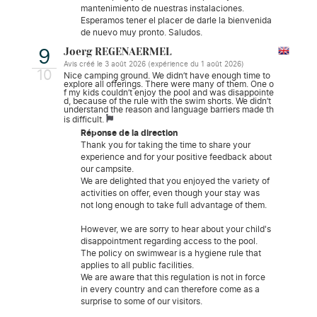
mantenimiento de nuestras instalaciones.
Esperamos tener el placer de darle la bienvenida
de nuevo muy pronto. Saludos.
Joerg REGENAERMEL
9
Avis créé le 3 août 2026 (expérience du 1 août 2026)
10
Nice camping ground. We didn’t have enough time to
explore all offerings. There were many of them. One o
f my kids couldn’t enjoy the pool and was disappointe
d, because of the rule with the swim shorts. We didn’t
understand the reason and language barriers made th
is difficult.
Réponse de la direction
Thank you for taking the time to share your
experience and for your positive feedback about
our campsite.
We are delighted that you enjoyed the variety of
activities on offer, even though your stay was
not long enough to take full advantage of them.
However, we are sorry to hear about your child's
disappointment regarding access to the pool.
The policy on swimwear is a hygiene rule that
applies to all public facilities.
We are aware that this regulation is not in force
in every country and can therefore come as a
surprise to some of our visitors.