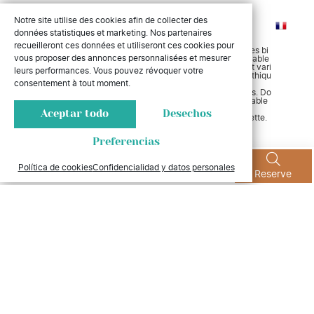
prochain séjour. Cordialement.
Notre site utilise des cookies afin de collecter des
Daniel LE BOUËTTÉ
9
données statistiques et marketing. Nos partenaires
Avis créé le 21 juill. 2026 (expérience du 15 juill. 2026)
recueilleront ces données et utiliseront ces cookies pour
10
Camping très agréable. Dès la réception vous êtes bi
vous proposer des annonces personnalisées et mesurer
en accueillis. L équipe d animations est très agréable
et professionnelle, les animations proposées sont vari
leurs performances. Vous pouvez révoquer votre
ées et confectionnees par les animateurs sympathiqu
consentement à tout moment.
es.
Les emplacements pour Camping car sont grands. Do
mmage qu il y a cette odeur dégoût très désagréable
au niveau du bloc sanitaire.
Aceptar todo
Desechos
Le bar restaurant est très bien ainsi que la supérette.
La Piscine est très bien.
Preferencias
Réponse de la direction
Nous sommes ravis de lire que vous avez
Política de cookies
Confidencialidad y datos personales
apprécié l’accueil de notre équipe, la qualité des
Menú
Fotos
Contacto
Reserve
Animations proposées, ainsi que les différents
services du camping : le Bar Restaurant, la
Supérette, la Piscine et les grands
emplacements pour camping-cars.
Vos compliments seront transmis à nos équipes,
qui mettent tout en œuvre pour proposer des
moments agréables à nos vacanciers.
Nous espérons avoir le plaisir de vous accueillir
à nouveau prochainement pour vous faire
profiter pleinement de votre séjour.