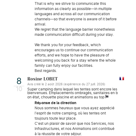
That is why we strive to communicate this
information as clearly as possible—in multiple
languages ​​and across all our communication
channels—so that everyone is aware of it before
arrival.
We regret that the language barrier nonetheless
made communication difficult during your stay.
We thank you for your feedback, which
encourages us to continue our communication
efforts, and we hope to have the pleasure of
welcoming you back for a stay where the whole
family can fully enjoy our facilities.
Best regards.
Rosine LOBET
8
Avis créé le 2 août 2026 (expérience du 27 juill. 2026)
10
Super camping dans lequel les tentes sont encore les
bienvenues. Emplacements ombragés, sanitaires en b
on état, chouette piscine et animations au top
Réponse de la direction
Nous sommes heureux que vous ayez apprécié
l'esprit de notre camping, où les tentes ont
toujours toute leur place.
C'est un plaisir de savoir que nos Services, nos
Infrastructures, et nos Animations ont contribué
à la réussite de votre séjour.