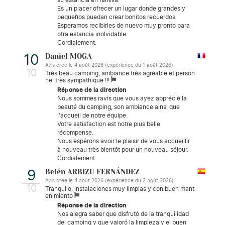
Es un placer ofrecer un lugar donde grandes y
pequeños puedan crear bonitos recuerdos.
Esperamos recibirles de nuevo muy pronto para
otra estancia inolvidable.
Cordialement.
Daniel MOGA
10
Avis créé le 4 août 2026 (expérience du 1 août 2026)
10
Très beau camping, ambiance très agréable et person
nel très sympathique !!!
Réponse de la direction
Nous sommes ravis que vous ayez apprécié la
beauté du camping, son ambiance ainsi que
l'accueil de notre équipe.
Votre satisfaction est notre plus belle
récompense.
Nous espérons avoir le plaisir de vous accueillir
à nouveau très bientôt pour un nouveau séjour.
Cordialement.
Belén ARBIZU FERNÁNDEZ
9
Avis créé le 4 août 2026 (expérience du 2 août 2026)
10
Tranquilo, instalaciones muy limpias y con buen mant
enimiento
Réponse de la direction
Nos alegra saber que disfrutó de la tranquilidad
del camping y que valoró la limpieza y el buen