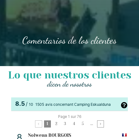
Comentarios de los clientes
Lo que nuestros clientes
dicen de nosotros
8.5
/
10
1505
avis concernant Camping Eskualduna
Page 1 sur 76
1
2
3
4
5
...
Nolwenn BOURGOIS
8