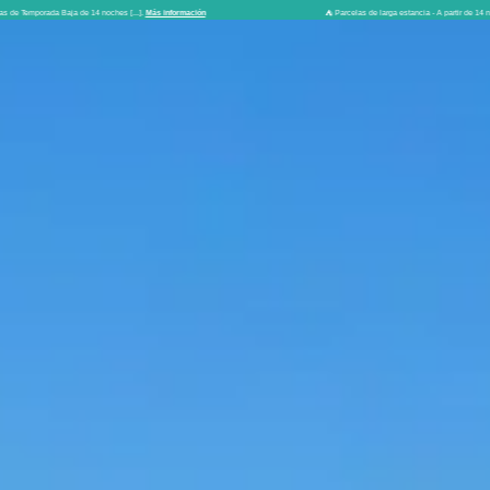
⛺ Parcelas de larga estancia - A partir de 14 noches, aprovecha un -10% en la parcela.