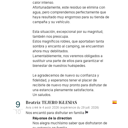
calor intenso.
Afortunadamente, este residuo se elimina con
agua, pero comprendemos perfectamente que
haya resultado muy engorroso para su tienda de
campaña y su vehículo.
Esta situación, excepcional por su magnitud,
también nos preocupa.
Estos magníficos robles, que aportaban tanta
sombra y encanto al camping, se encuentran
ahora muy debilitados.
Lamentablemente, nos veremos obligados a
sustituir una parte de ellos para garantizar el
bienestar de nuestros huéspedes.
Le agradecemos de nuevo su confianza y
fidelidad, y esperamos tener el placer de
recibirle de nuevo muy pronto para disfrutar de
una estancia plenamente satisfactoria.
Un saludos.
Beatriz TEJERO IGLESIAS
9
Avis créé le 4 août 2026 (expérience du 29 juill. 2026)
10
Nos encantó para disfrutar en familia
Réponse de la direction
Nos alegra muchísimo saber que disfrutaron de
su estancia en familia.