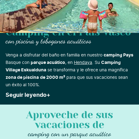
Camping en el País Vasco
con piscina y toboganes acuáticos
Venga a disfrutar del baño en familia en nuestro
camping Pays
Basque con
parque acuático
, en
Hendaya
. Su
Camping
Village Eskualduna
se transforma y le ofrece una magnífica
zona de piscina
de 2000 m²
para que sus vacaciones sean
un éxito al 100%.
Seguir leyendo
Aproveche de sus
vacaciones de
camping con un parque acuático