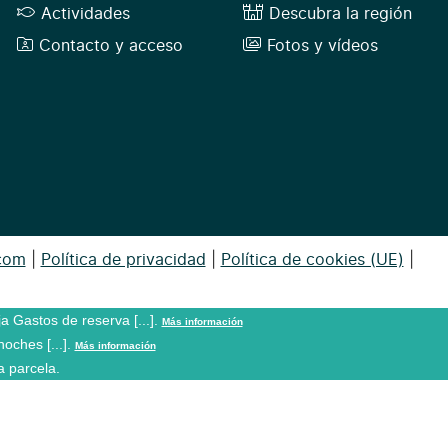
Actividades
Descubra la región
Contacto y acceso
Fotos y vídeos
com
|
Política de privacidad
|
Política de cookies (UE)
|
a Gastos de reserva [...].
Más información
oches [...].
Más información
a parcela.